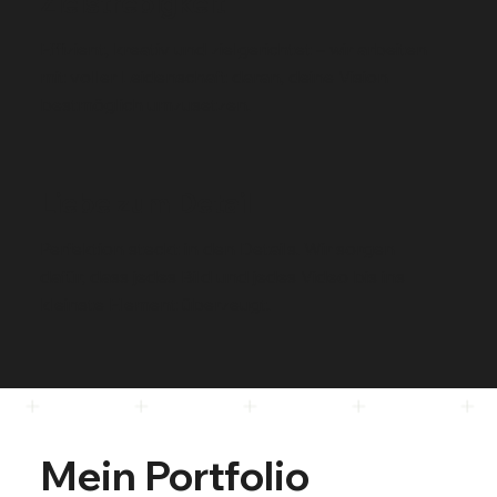
Zielstrebigkeit
Effizient, kreativ und zielgerichtet – wir arbeiten
mit voller Leidenschaft daran, deine Vision
bestmöglich umzusetzen.
Liebe zum Detail
Perfektion steckt in den Details. Wir sorgen
dafür, dass jedes Bild und jedes Video bis ins
kleinste Element überzeugt.
Mein Portfolio