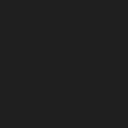
Create together, win together
Willkommen bei
KK.VISUALS
Fotografie, Videografie und Social
Media Auftritte für dein Unternehmen
direkt aus Heilbronn.