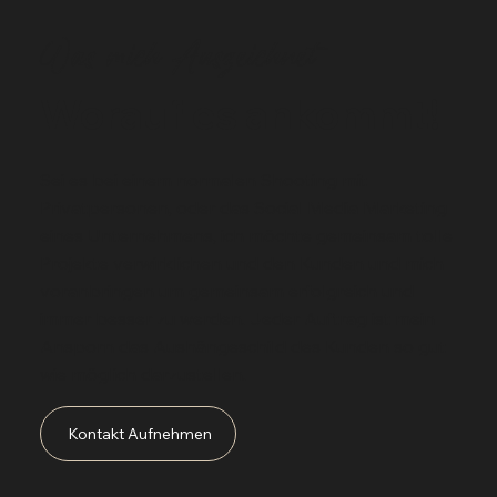
Was mich Auszeichnet
Worauf es ankommt!
Sei es bei einem normalen Shooting mit
Privatpersonen, oder das Social Media Marketing
eines Unternehmens, ich möchte gemeinsam tolle
Projekte verwirklichen und den Kunden und mich
voranbringen um gemeinsam erfolgreich und
immer besser zu werden. Jeder Auftrag ist mein
Ansporn das Aushängeschild des Kunden so gut
wie möglich darzustellen.
Kontakt Aufnehmen