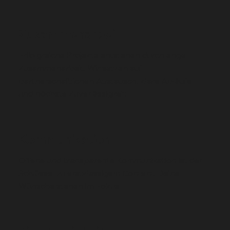
Zusammenarbeit
Erfolgreiche Projekte entstehen durch enge
Zusammenarbeit. Wir setzen auf
partnerschaftlichen Austausch, klare Abläufe
und höchste Zuverlässigkeit.
Kommunikation
Offene und transparente Kommunikation ist der
Schlüssel zu erstklassigem Content. Deine
Wünsche stehen im Fokus.